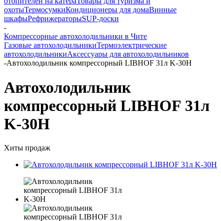
отопителей на катера
Товары для туризма и
охоты
Термосумки
Кондиционеры для дома
Винные
шкафы
Рефрижераторы
SUP-доски
-
Компрессорные автохолодильники в Чите
Газовые автохолодильники
Термоэлектрические
автохолодильники
Аксессуары для автохолодильников
-
Автохолодильник компрессорный LIBHOF 31л K-30H
Автохолодильник
компрессорный LIBHOF 31л
K-30H
Хиты продаж