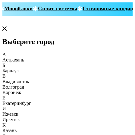
Моноблоки
Сплит-системы
Стояночные кондицио
Выберите город
А
Астрахань
Б
Барнаул
В
Владивосток
Волгоград
Воронеж
Е
Екатеринбург
И
Ижевск
Иркутск
К
Казань