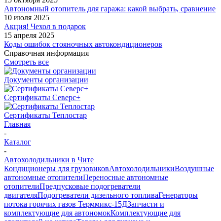
Автономный отопитель для гаража: какой выбрать, сравнение
10 июля 2025
Акция! Чехол в подарок
15 апреля 2025
Коды ошибок стояночных автокондиционеров
Справочная информация
Смотреть все
Документы организации
Сертификаты Северс+
Сертификаты Теплостар
Главная
-
Каталог
-
Автохолодильники в Чите
Кондиционеры для грузовиков
Автохолодильники
Воздушные
автономные отопители
Переносные автономные
отопители
Предпусковые подогреватели
двигателя
Подогреватели дизельного топлива
Генераторы
потока горячих газов Терммикс-15Д
Запчасти и
комплектующие для автономок
Комплектующие для