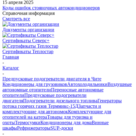
15 апреля 2025
Коды ошибок стояночных автокондиционеров
Справочная информация
Смотреть все
Документы организации
Сертификаты Северс+
Сертификаты Теплостар
Главная
-
Каталог
-
Предпусковые подогреватели двигателя в Чите
Кондиционеры для грузовиков
Автохолодильники
Воздушные
автономные отопители
Переносные автономные
отопители
Предпусковые подогреватели
двигателя
Подогреватели дизельного топлива
Генераторы
потока горячих газов Терммикс-15Д
Запчасти и
комплектующие для автономок
Комплектующие для
отопителей на катера
Товары для туризма и
охоты
Термосумки
Кондиционеры для дома
Винные
шкафы
Рефрижераторы
SUP-доски
-