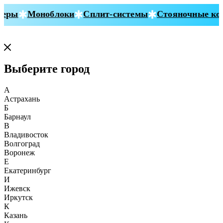
ры
Моноблоки
Сплит-системы
Стояночные кон
Выберите город
А
Астрахань
Б
Барнаул
В
Владивосток
Волгоград
Воронеж
Е
Екатеринбург
И
Ижевск
Иркутск
К
Казань