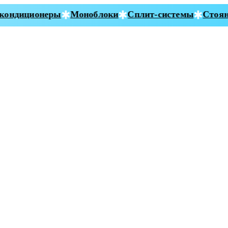
ондиционеры
Моноблоки
Сплит-системы
Стояно