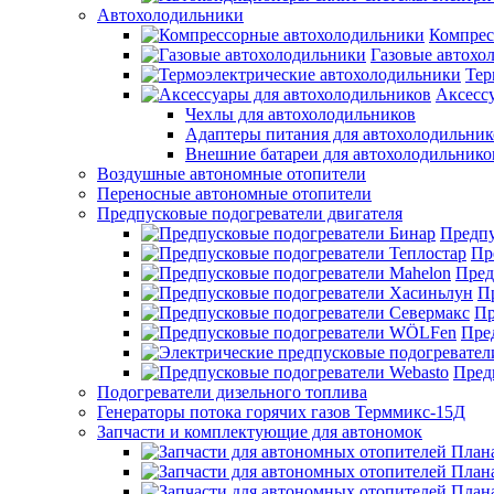
Автохолодильники
Компрес
Газовые автохо
Тер
Аксесс
Чехлы для автохолодильников
Адаптеры питания для автохолодильник
Внешние батареи для автохолодильнико
Воздушные автономные отопители
Переносные автономные отопители
Предпусковые подогреватели двигателя
Предпу
Пр
Пред
П
Пр
Пре
Пред
Подогреватели дизельного топлива
Генераторы потока горячих газов Терммикс-15Д
Запчасти и комплектующие для автономок