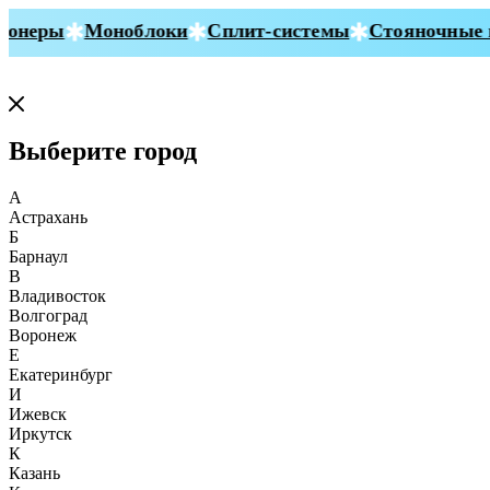
онеры
Моноблоки
Сплит-системы
Стояночные к
Выберите город
А
Астрахань
Б
Барнаул
В
Владивосток
Волгоград
Воронеж
Е
Екатеринбург
И
Ижевск
Иркутск
К
Казань