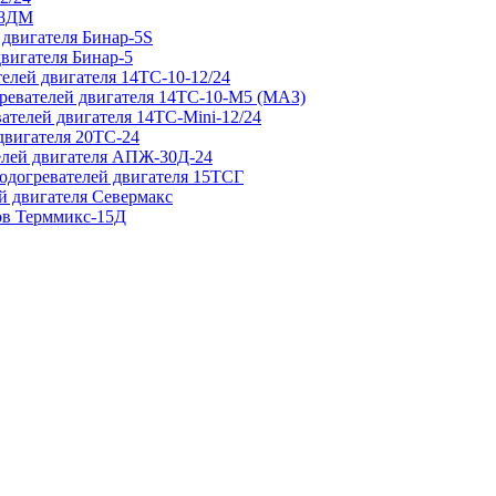
 8ДМ
 двигателя Бинар-5S
двигателя Бинар-5
елей двигателя 14ТС-10-12/24
гревателей двигателя 14ТС-10-М5 (МАЗ)
ателей двигателя 14ТС-Mini-12/24
двигателя 20ТС-24
елей двигателя АПЖ-30Д-24
подогревателей двигателя 15ТСГ
й двигателя Севермакс
зов Терммикс-15Д