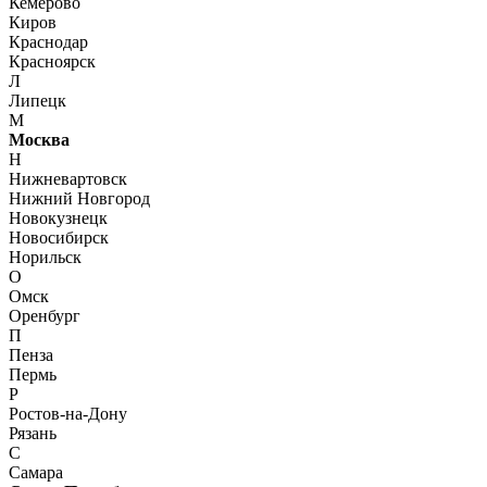
Кемерово
Киров
Краснодар
Красноярск
Л
Липецк
М
Москва
Н
Нижневартовск
Нижний Новгород
Новокузнецк
Новосибирск
Норильск
О
Омск
Оренбург
П
Пенза
Пермь
Р
Ростов-на-Дону
Рязань
С
Самара