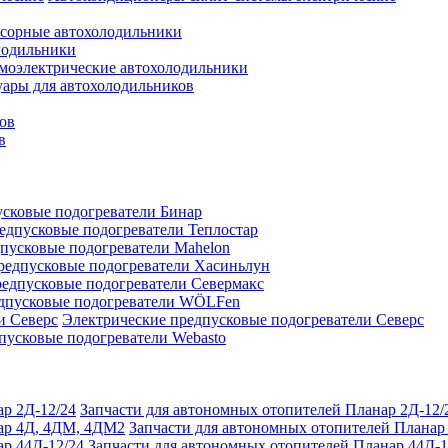
сорные автохолодильники
лодильники
моэлектрические автохолодильники
уары для автохолодильников
ов
в
сковые подогреватели Бинар
едпусковые подогреватели Теплостар
пусковые подогреватели Mahelon
редпусковые подогреватели Хасиньлун
едпусковые подогреватели Севермакс
дпусковые подогреватели WÖLFen
Электрические предпусковые подогреватели Северс
пусковые подогреватели Webasto
Запчасти для автономных отопителей Планар 2Д-12/
Запчасти для автономных отопителей Плана
Запчасти для автономных отопителей Планар 44Д-1