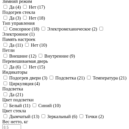
Зимний режим
Да (
4
)
Нет (
17
)
Подогрев стекла
Да (
3
)
Нет (
18
)
Тип управления
Сенсорное (
18
)
Электромеханическое (
2
)
Электронное (
1
)
Память настроек
Да (
11
)
Нет (
10
)
Петли
Внешние (
12
)
Внутренние (
9
)
Перевешиваемая дверь
Да (
6
)
Нет (
15
)
Индикаторы
Подогрев двери (
3
)
Подсветка (
21
)
Температура (
21
)
Циркуляция (
4
)
Подсветка
Да (
21
)
Цвет подсветки
Белый (
11
)
Синий (
10
)
Цвет стекла
Дымчатый (
13
)
Зеркальный (
6
)
Точки (
2
)
Вес нетто, кг