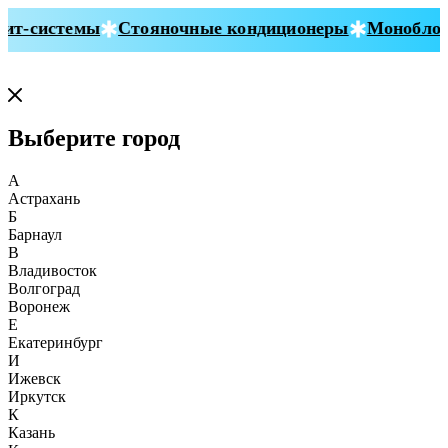
т-системы
Стояночные кондиционеры
Моноблоки
Выберите город
А
Астрахань
Б
Барнаул
В
Владивосток
Волгоград
Воронеж
Е
Екатеринбург
И
Ижевск
Иркутск
К
Казань