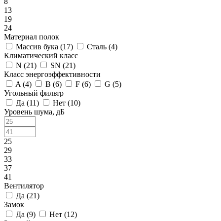
8
13
19
24
Материал полок
Массив бука (
17
)
Сталь (
4
)
Климатический класс
N (
21
)
SN (
21
)
Класс энергоэффективности
A (
4
)
B (
6
)
F (
6
)
G (
5
)
Угольный фильтр
Да (
11
)
Нет (
10
)
Уровень шума, дБ
25
29
33
37
41
Вентилятор
Да (
21
)
Замок
Да (
9
)
Нет (
12
)