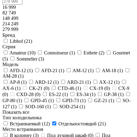
16 999
82 749
148 499
214 249
279 999
Бренд
Libhof (
21
)
Серия
Amateur (
10
)
Connoisseur (
1
)
Esthete (
2
)
Gourmet
(
5
)
Sommelier (
3
)
Модель
AFD-12 (
1
)
AFD-21 (
1
)
AM-12 (
1
)
AM-18 (
1
)
AM-28 (
1
)
AP-8 (
1
)
ARD-12 (
1
)
ARD-21 (
1
)
AX-12 (
1
)
AX-6 (
1
)
CK-21 (
0
)
CTD-46 (
1
)
CX-19 (
0
)
CX-9
(
0
)
CXD-28 (
0
)
ES-22 (
1
)
ES-34 (
1
)
GP-38 (
1
)
GP-80 (
1
)
GPD-45 (
1
)
GPD-73 (
1
)
GZ-21 (
1
)
SO-
127 (
1
)
SOD-160 (
1
)
SOD-254 (
1
)
Показать все
Тип холодильника
Встраиваемый (
12
)
Отдельностоящий (
21
)
Место встраивания
В колонну (
3
)
Под духовой шкаф (
0
)
Под