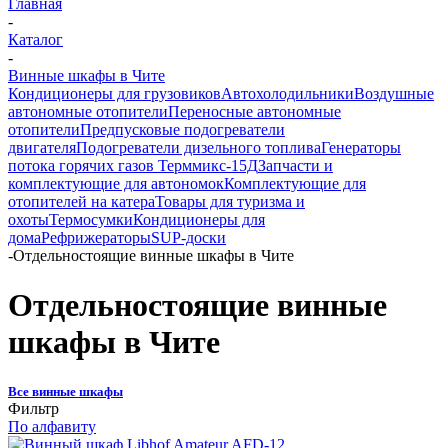
Главная
-
Каталог
-
Винные шкафы в Чите
Кондиционеры для грузовиков
Автохолодильники
Воздушные
автономные отопители
Переносные автономные
отопители
Предпусковые подогреватели
двигателя
Подогреватели дизельного топлива
Генераторы
потока горячих газов Терммикс-15Д
Запчасти и
комплектующие для автономок
Комплектующие для
отопителей на катера
Товары для туризма и
охоты
Термосумки
Кондиционеры для
дома
Рефрижераторы
SUP-доски
-
Отдельностоящие винные шкафы в Чите
Отдельностоящие винные
шкафы в Чите
Все винные шкафы
Фильтр
По алфавиту